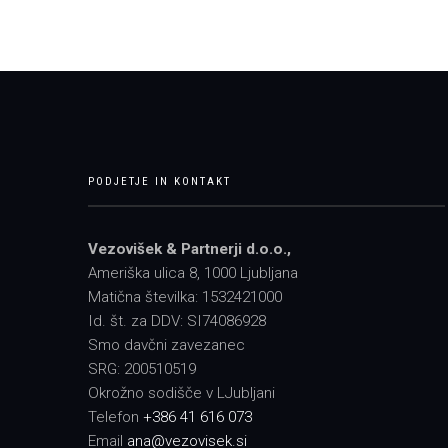
PODJETJE IN KONTAKT
Vezovišek & Partnerji d.o.o.,
Ameriška ulica 8, 1000 Ljubljana
Matična številka: 1532421000
Id. št. za DDV: SI74086928
Smo davčni zavezanec
SRG: 200510519
Okrožno sodišče v LJubljani
Telefon
+386 41 616 073
Email
ana@vezovisek.si