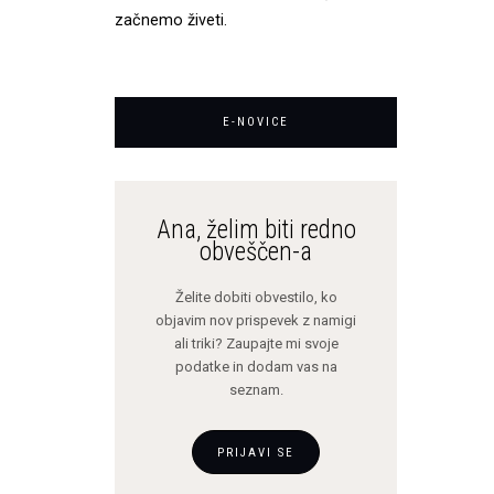
začnemo živeti.
E-NOVICE
Ana, želim biti redno
obveščen-a
Želite dobiti obvestilo, ko
objavim nov prispevek z namigi
ali triki? Zaupajte mi svoje
podatke in dodam vas na
seznam.
PRIJAVI SE