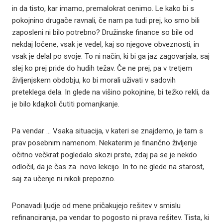
in da tisto, kar imamo, premalokrat cenimo. Le kako bi s
pokojnino drugače ravnali, če nam pa tudi prej, ko smo bili
zaposleni ni bilo potrebno? Družinske finance so bile od
nekdaj ločene, vsak je vedel, kaj so njegove obveznosti, in
vsak je delal po svoje. To ni način, ki bi ga jaz zagovarjala, saj
slej ko prej pride do hudih težav. Če ne prej, pa v tretjem
življenjskem obdobju, ko bi morali uživati v sadovih
preteklega dela. In glede na višino pokojnine, bi težko rekli, da
je bilo kdajkoli čutiti pomanjkanje.
Pa vendar … Vsaka situacija, v kateri se znajdemo, je tam s
prav posebnim namenom. Nekaterim je finančno življenje
očitno večkrat pogledalo skozi prste, zdaj pa se je nekdo
odločil, da je čas za novo lekcijo. In to ne glede na starost,
saj za učenje ni nikoli prepozno.
Ponavadi ljudje od mene pričakujejo rešitev v smislu
refinanciranja, pa vendar to pogosto ni prava rešitev. Tista, ki