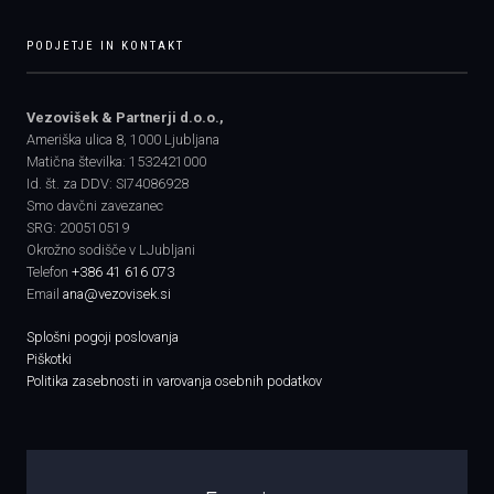
PODJETJE IN KONTAKT
Vezovišek & Partnerji d.o.o.,
Ameriška ulica 8, 1000 Ljubljana
Matična številka: 1532421000
Id. št. za DDV: SI74086928
Smo davčni zavezanec
SRG: 200510519
Okrožno sodišče v LJubljani
Telefon
+386 41 616 073
Email
ana@vezovisek.si
Splošni pogoji poslovanja
Piškotki
Politika zasebnosti in varovanja osebnih podatkov