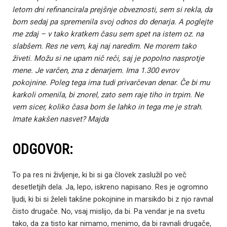
letom dni refinancirala prejšnje obveznosti, sem si rekla, da
bom sedaj pa spremenila svoj odnos do denarja. A poglejte
me zdaj – v tako kratkem času sem spet na istem oz. na
slabšem. Res ne vem, kaj naj naredim. Ne morem tako
živeti. Možu si ne upam nič reči, saj je popolno nasprotje
mene. Je varčen, zna z denarjem. Ima 1.300 evrov
pokojnine. Poleg tega ima tudi privarčevan denar. Če bi mu
karkoli omenila, bi znorel, zato sem raje tiho in trpim. Ne
vem sicer, koliko časa bom še lahko in tega me je strah.
Imate kakšen nasvet? Majda
ODGOVOR:
To pa res ni življenje, ki bi si ga človek zaslužil po več
desetletjih dela. Ja, lepo, iskreno napisano. Res je ogromno
ljudi, ki bi si želeli takšne pokojnine in marsikdo bi z njo ravnal
čisto drugače. No, vsaj mislijo, da bi. Pa vendar je na svetu
tako, da za tisto kar nimamo, menimo, da bi ravnali drugače,