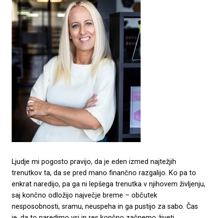
Ljudje mi pogosto pravijo, da je eden izmed najtežjih
trenutkov ta, da se pred mano finančno razgalijo. Ko pa to
enkrat naredijo, pa ga ni lepšega trenutka v njihovem življenju,
saj končno odložijo največje breme – občutek
nesposobnosti, sramu, neuspeha in ga pustijo za sabo. Čas
je, da to naredimo vsi in res končno začnemo živeti.