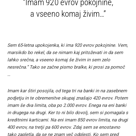
“Imam 920 evrov pokojnine,
a vseeno komaj živim…”
Sem 65-letna upokojenka, ki ima 920 evrov pokojnine. Vem,
marsikdo bo rekel, da se nimam kaj pritoževati in da sem
lahko srečna, a vseeno komaj še živim in sem zelo
nesrečna.” Tako se začne pismo bralke, ki prosi za pomoč
…
Imam kar štiri posojila, od tega tri na banki in na zasebnem
podjetju in te obremenitve skupaj znašajo 420 evrov. Potem
imam še dva limita, oba po 2.000 evrov. Enega na eni banki
in drugega na drugi. Ker to ni bilo dovolj, sem si pomagala s
kreditnimi karticami. Na eni imam 850 evrov limita, na drugi
400 evrov, na tretji pa 600 evrov. Zdaj sem se enostavno
tako zapletla, da se ne znam več odplesti. Ko sem pred