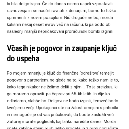
bi bila dolgotrajna. Če do danes nismo uspeli vzpostaviti
ravnovesja in se naučili ravnati z denarjem, bomo to težko
spremenili z novim posojilom. Nič drugače ne bo, morda
kakšnih nekaj deset evrov več na računu, ki pa bodo ob
naslednji manjši nepričakovani proračunski bombi izginili.
Včasih je pogovor in zaupanje ključ
do uspeha
Po mojem mnenju je ključ do finančne ‘odrešitve’ temeljit
pogovor s partnerjem, ne glede na to, kako težko nam je to,
kako tega nikakor ne želimo deliti z njim … To je preizkus, ki
ga moramo opraviti. pa čeprav pri 65-tih letih. In dlje ko
odlašamo, slabše bo. Dolgovi ne bodo izginili, temveč bodo
kvečjemu večji. Upokojenci ste na žalost omejeni s prihodki
in nemogoče je od vas pričakovati, da boste zaslužili več.
Zatorej morate pogledati, kaj lahko naredite danes. Morda
imate kakšne stvari, ki jih lahko prodate in z njimi poplačate