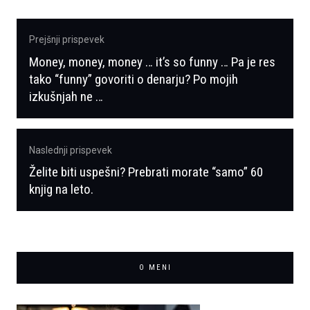
Navigacija
Prejšnji prispevek
prispevka
Money, money, money … it’s so funny … Pa je res
Previous
tako “funny” govoriti o denarju? Po mojih
post:
izkušnjah ne …
Naslednji prispevek
Želite biti uspešni? Prebrati morate “samo” 60
Naslednji
knjig na leto.
prispevek:
O MENI